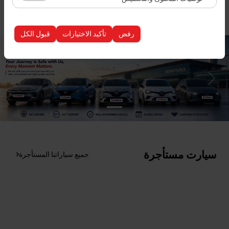
إدراج سيارات
الظهور، معدل النقر).
تُستخدم ملفات تعريف الارتباط هذه لضمان اتساق واستمرارية
تجربتك على المنصة من خلال حفظ إعدادات واجهة المستخدم،
رفض
تأكيد الاختيارات
قبول الكل
وتفضيلات اللغة، والإعدادات الأخرى.
سيارت مستأجرة
جميع سياراتنا المستأجرة