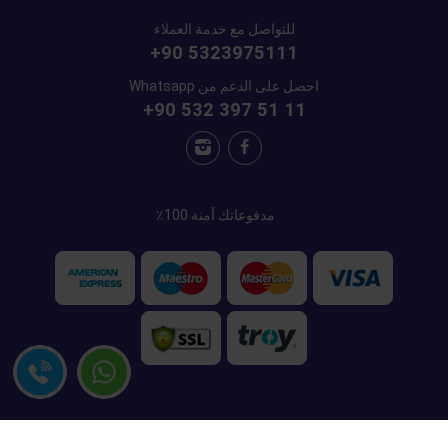
للتواصل مع خدمة العملاء
+90 5323975111
احصل على الدعم من Whatsapp
+90 532 397 51 11
مدفوعاتك آمنة 100٪