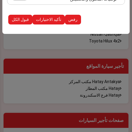
Renault Taliant
الظهور، معدل النقر).
Dacia Duster
تُستخدم ملفات تعريف الارتباط هذه لضمان اتساق واستمرارية
Volkswagen Passat Variant
تجربتك على المنصة من خلال حفظ إعدادات واجهة المستخدم،
رفض
تأكيد الاختيارات
قبول الكل
Renault Express Combi
وتفضيلات اللغة، والإعدادات الأخرى.
Hyundai i20 تلقائي
Nissan Qashqai
Toyota Hilux 4x2
تأجير سيارة المواقع
Hatay Antakya مكتب المركز
Hatay مكتب المطار
Hatay فرع الاسكندرونة
صفحات تأجير السيارات