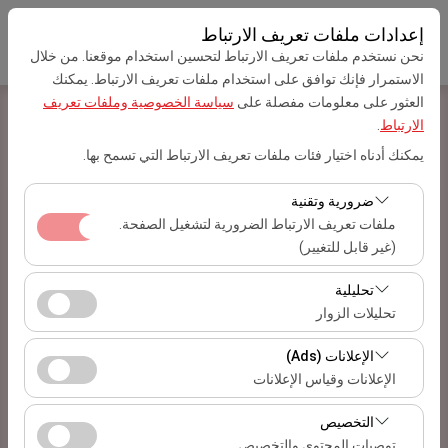
إعدادات ملفات تعريف الارتباط
نحن نستخدم ملفات تعريف الارتباط لتحسين استخدام موقعنا. من خلال
الاستمرار فإنك توافق على استخدام ملفات تعريف الارتباط. يمكنك
العثور على معلومات مفصلة على
سياسة الخصوصية وملفات تعريف
الارتباط
.
يمكنك أدناه اختيار فئات ملفات تعريف الارتباط التي تسمح بها.
الصفحة الرئيسية
خريطة الموقع
ضرورية وتقنية
تأجير السيارات
ملفات تعريف الارتباط الضرورية لتشغيل الصفحة.
(غير قابل للتغيير)
Citroen C3
تعد ملفات تعريف الارتباط هذه ضرورية لعمل الموقع بشكل
Fiat Egea
تحليلية
صحيح، والأمان، وإدارة الجلسات، والوظائف الأساسية. لا يمكن
Renault Megane
تحليلات الزوار
تعطيلها.
Citroen C4 X
تتيح لنا ملفات تعريف الارتباط هذه تحليل كيفية استخدام موقعنا
الإعلانات (Ads)
Renault Clio 5 Automatic
(عدد الزوار، الصفحات الأكثر زيارة، سلوك المستخدمين).
الإعلانات وقياس الإعلانات
Fiat Egea Automatic
تُستخدم هذه البيانات لقياس أداء الموقع وتحسين تجربة
Fiat Egea Cross تلقائي
تتيح لنا ملفات تعريف الارتباط هذه عرض إعلانات مخصصة
المستخدم بشكل مستمر.
التخصيص
Citroen C5 AirCross
تتناسب مع اهتماماتك وقياس فعالية حملاتنا الإعلانية (عدد مرات
توصيات المحتوى والتخصيص