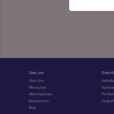
gespeichert werden.
Uber uns
Dienst
Uber Uns
Individ
Mietautos
Autove
Mietstationen
Flotten
Nachrichten
Flugha
Blog