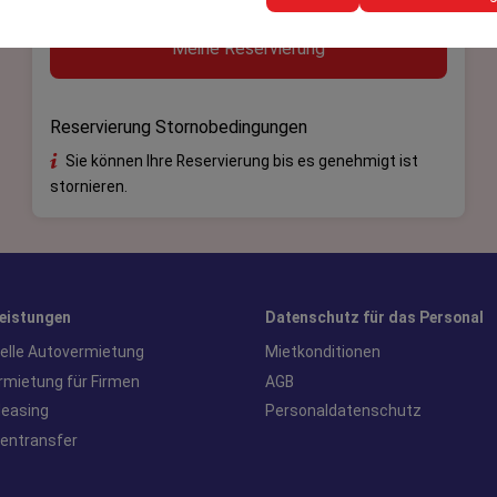
Meine Reservierung
Reservierung Stornobedingungen
Sie können Ihre Reservierung bis es genehmigt ist
stornieren.
leistungen
Datenschutz für das Personal
uelle Autovermietung
Mietkonditionen
rmietung für Firmen
AGB
leasing
Personaldatenschutz
fentransfer