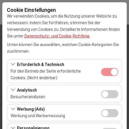
Cookie Einstellungen
Wir verwenden Cookies, um die Nutzung unserer Website zu
verbessern. Indem Sie fortfahren, stimmen Sie der
Verwendung von Cookies zu. Detaillierte Informationen finden
Abholstation
Sie unter
Datenschutz- und Cookie-Richtlinie
.
Unten können Sie auswählen, welchen Cookie-Kategorien Sie
Auswählen
zustimmen.
Eine andere Rückgabestation auswählen
Erforderlich & Technisch
Für den Betrieb der Seite erforderliche
Abholdatum & Zeit
Cookies. (Nicht änderbar)
Diese Cookies sind für das ordnungsgemäße
08:00
Analytisch
Funktionieren der Website, die Sicherheit, die
Besucheranalysen
Sitzungsverwaltung und grundlegende Funktionen
Rückgabedatum & Zeit
Diese Cookies ermöglichen es uns, zu analysieren, wie
erforderlich. Sie können nicht deaktiviert werden.
Werbung (Ads)
unsere Website genutzt wird (Besucherzahl,
08:00
Werbung und Werbemessung
meistbesuchte Seiten, Nutzerverhalten). Diese Daten
Diese Cookies ermöglichen es uns, Ihnen auf Ihre
werden verwendet, um die Leistung der Website zu
Personalisierung