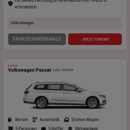
Für dieses Fahrzeug ist eine Kaution von 164,02 ¤
erforderlich.
Geländewagen
FAHRZEUGMERKMALE
Jetzt mieten
Luxus
Volkswagen Passat
oder ähnlich
Benzin
Automatik
Station Wagon
5 Personen
5 Koffer
Klimaanlage