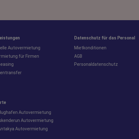
leistungen
Datenschutz für das Personal
uelle Autovermietung
Mietkonditionen
rmietung für Firmen
AGB
leasing
Personaldatenschutz
fentransfer
rte
Flughafen Autovermietung
Iskenderun Autovermietung
Antakya Autovermietung