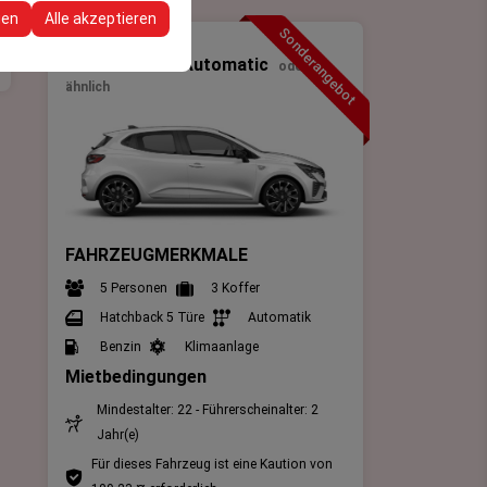
re Konfigurationen
gen
Alle akzeptieren
Sonderangebot
Klein
Renault Clio 5 Automatic
oder
ähnlich
FAHRZEUGMERKMALE
5 Personen
3 Koffer
Hatchback 5 Türe
Automatik
Benzin
Klimaanlage
Mietbedingungen
Mindestalter: 22 - Führerscheinalter: 2
Jahr(e)
Für dieses Fahrzeug ist eine Kaution von