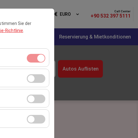
Call Center
lden
DE
EURO
+90 532 397 5111
 stimmen Sie der
e-Richtlinie
.
tte
Über Uns
Kontakt
Reservierung & Mietkonditionen
Zeit
Autos Auflisten
08:00
itzungsverwaltung
rzahl,
er Website zu messen
Werbung anzuzeigen
r Plattform