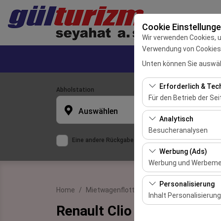
Cookie Einstellung
Wir verwenden Cookies, 
Verwendung von Cookies z
Home
Unten können Sie auswäh
Erforderlich & Tec
Abholstation
Für den Betrieb der Sei
Auswählen
Diese Cookies sind für
Analytisch
und grundlegende Funkt
Besucheranalysen
Eine andere Rückgabestation auswählen
Diese Cookies ermöglic
Werbung (Ads)
meistbesuchte Seiten,
Werbung und Werbem
und die Benutzererfahr
Diese Cookies ermögli
Personalisierung
Home
Mietwagenflotte
Renault Clio 5 Automa
und die Wirksamkeit u
Inhalt Personalisierung
Renault Clio 5 Automatic
Diese Cookies werden v