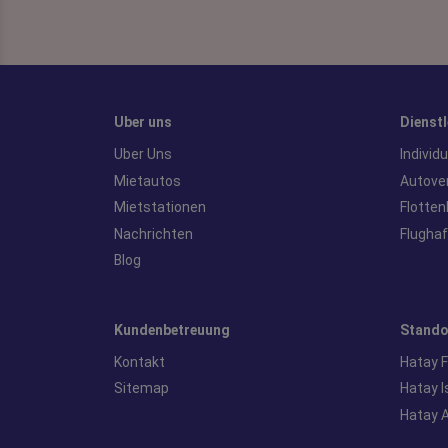
Uber uns
Dienst
Uber Uns
Individ
Mietautos
Autove
Mietstationen
Flotten
Nachrichten
Flugha
Blog
Kundenbetreuung
Stando
Kontakt
Hatay 
Sitemap
Hatay 
Hatay 